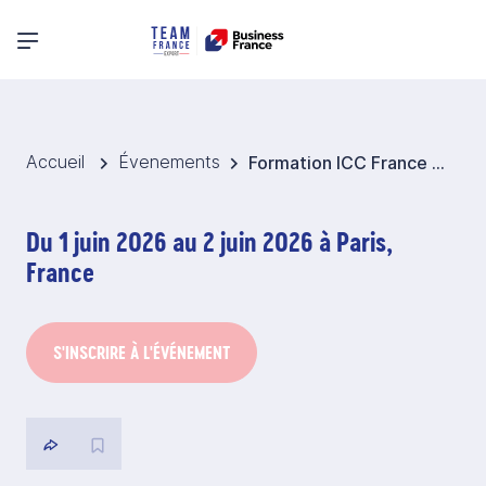
Menu principal
Accueil
Évenements
Formation ICC France Conseil : Sécurisation et financement du commerce international - Spécificité des opérations de crédit documentaire dans le domaine des Commodities
Du 1 juin 2026 au 2 juin 2026 à Paris,
France
S'INSCRIRE À L'ÉVÉNEMENT