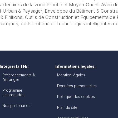
artenaires de la zone Proche et Moyen-Orient. Avec de
 Urbain & Paysager, Enveloppe du Bâtiment & Construct
 Finitions, Outils de Construction et Equipements de Pr
caniques, de Plomberie et Technologies intelligentes de
Intégrer la TFE :
Informations légales :
Référencements à
Mention légales
l'étranger
Données personnelles
Programme
ambassadeur
Politique des cookies
Nos partenaires
Plan du site