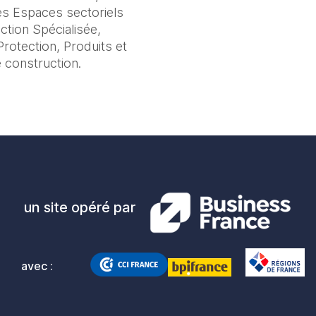
s Espaces sectoriels 
ion Spécialisée, 
otection, Produits et 
 construction.
un site opéré par
avec :