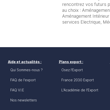
rencontrez vos futurs p
au choix : Aménagement
Aménagement Intérieur &
services Electrique, Mé
Aide et actualités :
Plans export :
Qui Sommes-nous ?
Osez l'Export
FAQ de l'export
France 2030 Export
FAQ V.I.E
L'Académie de l'Export
Nos newsletters