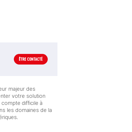
ÊTRE CONTACTÉ
eur majeur des 
er votre solution 
ompte difficile à 
ns les domaines de la 
ériques.