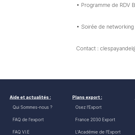
• Programme de RDV B2B
• Soirée de networking
Contact : clespayande
Aide et actualités :
Plans export :
Qui Sommes-nous ?
Osez l'Export
FAQ de l'export
France 2030 Export
FAQ V.I.E
L'Académie de l'Export