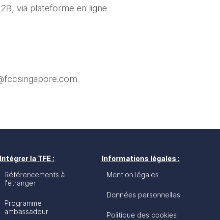
, via plateforme en ligne
l@fccsingapore.com
Intégrer la TFE :
Informations légales :
Référencements à
Mention légales
l'étranger
Données personnelles
Programme
ambassadeur
Politique des cookies