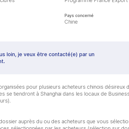
 cidres
Programme France Export
Pays concerné
Chine
lus loin, je veux être contacté(e) par un
t.
ganisées pour plusieurs acheteurs chinois désireux d’él
lles se tiendront à Shanghai dans les locaux de Busines
urs).
dossier auprès du ou des acheteurs que vous sélectio
nces sélectionnées par les acheteurs (sélection sur dos