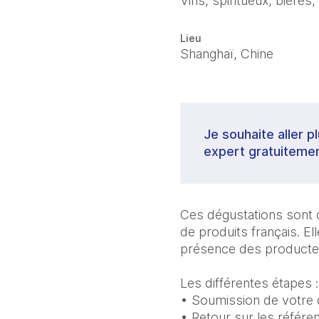
Vins, spiritueux, bières,
Lieu
Shanghaï, Chine
Je souhaite aller p
expert gratuitemen
Ces dégustations sont or
de produits français. E
présence des producte
Les différentes étapes :
• Soumission de votre 
• Retour sur les référe