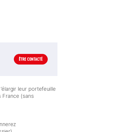
ÊTRE CONTACTÉ
argir leur portefeuille 
s France (sans 
nnerez 
sier)