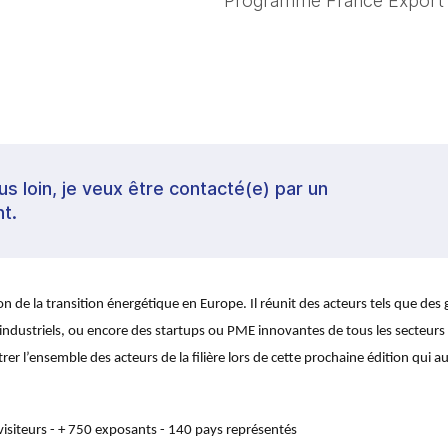
Programme France Export
lus loin, je veux être contacté(e) par un
t.
on de la transition énergétique en Europe. Il réunit des acteurs tels que des g
 industriels, ou encore des startups ou PME innovantes de tous les secteurs
r l’ensemble des acteurs de la filière lors de cette prochaine édition qui aur
 visiteurs - + 750 exposants - 140 pays représentés