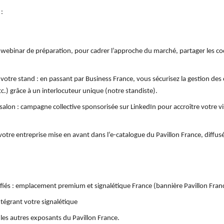
 :
n webinar de préparation, pour cadrer l’approche du marché, partager les code
 votre stand :
 en passant par Business France, vous sécurisez la gestion d
etc.) grâce à un interlocuteur unique (notre standiste).
 salon
 : campagne collective sponsorisée sur LinkedIn pour accroître votre vis
votre entreprise mise en avant dans l’e-catalogue du Pavillon France, diffusé
iés : 
emplacement premium et signalétique France (bannière Pavillon Fran
ntégrant votre signalétique
 les autres exposants du Pavillon France.