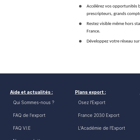
Accélérez vos opportunités b
prescripteurs, grands compte
Restez visible même hors sta
France.
Développez votre réseau sur 
Aide et actualités :
Plans export :
Qui Sommes-nous ?
Osez l'Export
FAQ de l'export
France 2030 Export
FAQ V.I.E
L'Académie de l'Export