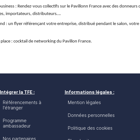
usiness : 
Rendez-vous collectifs sur le Pavillonn France avec des donneurs d
s, importateurs, distributeurs….
nd :
 un flyer référençant votre entreprise, distribué pendant le salon, votre 
place :
 cocktail de networking du Pavillon France.
Intégrer la TFE :
Informations légales :
Référencements à
Mention légales
l'étranger
Données personnelles
Programme
ambassadeur
Politique des cookies
Nos partenaires