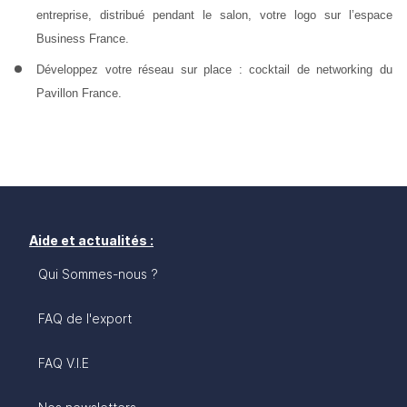
entreprise, distribué pendant le salon, votre logo sur l’espace 
Business France.
Développez votre réseau sur place :
 cocktail de networking du 
Pavillon France.
Aide et actualités :
Qui Sommes-nous ?
FAQ de l'export
FAQ V.I.E