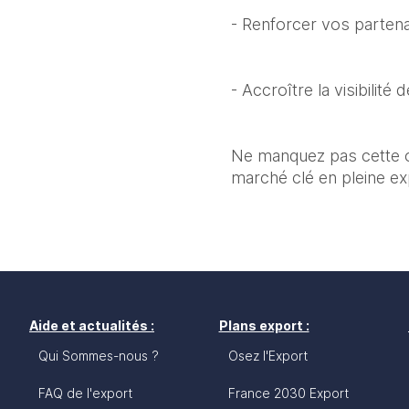
- Renforcer vos partena
- Accroître la visibilité
Ne manquez pas cette o
marché clé en pleine ex
Aide et actualités :
Plans export :
Qui Sommes-nous ?
Osez l'Export
FAQ de l'export
France 2030 Export