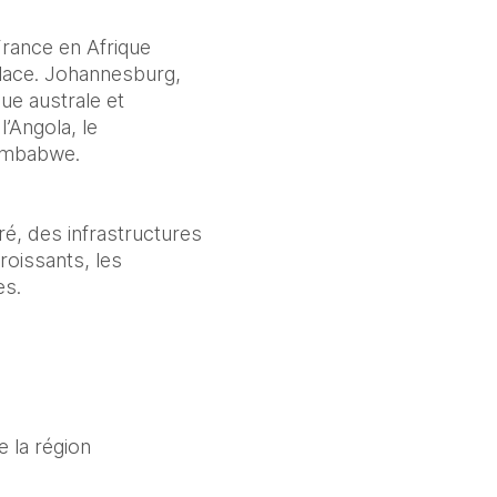
rance en Afrique 
lace. Johannesburg, 
e australe et 
Angola, le 
Zimbabwe.
é, des infrastructures 
issants, les 
es.
e la région