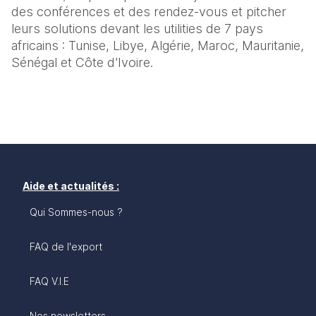
des conférences et des rendez-vous et pitcher 
leurs solutions devant les utilities de 7 pays 
africains : Tunise, Libye, Algérie, Maroc, Mauritanie, 
Sénégal et Côte d'Ivoire.
Aide et actualités :
Qui Sommes-nous ?
FAQ de l'export
FAQ V.I.E
Nos newsletters