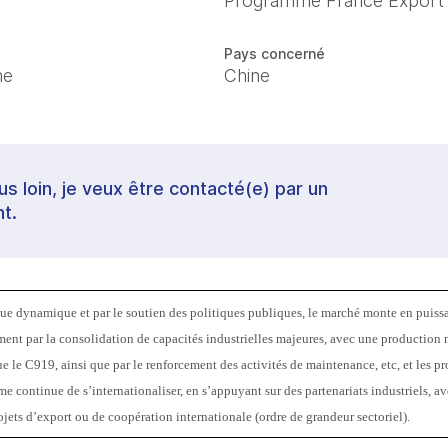
Programme France Export
Pays concerné
ne
Chine
lus loin, je veux être contacté(e) par un
t.
 dynamique et par le soutien des politiques publiques, le marché monte en puissan
nt par la consolidation de capacités industrielles majeures, avec une production 
 le C919, ainsi que par le renforcement des activités de maintenance, etc, et les
ème continue de s’internationaliser, en s’appuyant sur des partenariats industriels, a
jets d’export ou de coopération internationale (ordre de grandeur sectoriel). 