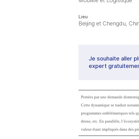
Mobilité et Logistique
Lieu
Beijing et Chengdu, Chi
Je souhaite aller p
expert gratuitemen
Portées par une demande domestique
Cette dynamique se traduit notamme
programmes emblématiques tels que
drone, etc. En parallèle, l’écosyst
valeur étant impliqués dans des pro