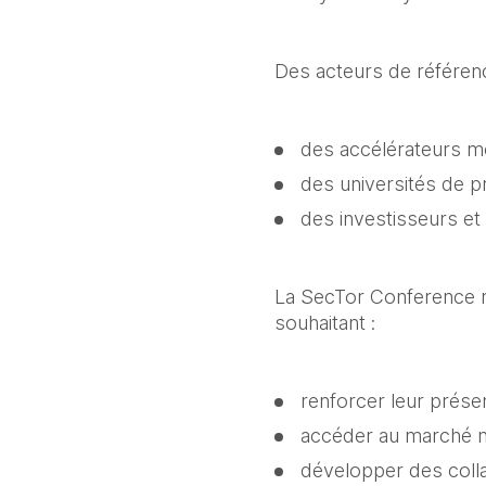
Des acteurs de référenc
des accélérateurs 
des universités de p
des investisseurs et
La SecTor Conference re
souhaitant :
renforcer leur prés
accéder au marché n
développer des coll