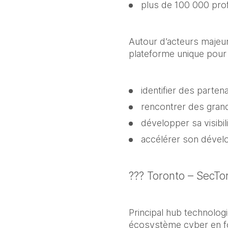
plus de 100 000 prof
Autour d’acteurs majeu
plateforme unique pour 
identifier des parten
rencontrer des gran
développer sa visibili
accélérer son déve
??? Toronto – SecT
Principal hub technolog
écosystème cyber en fo