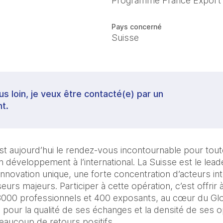
Programme France Export
Pays concerné
Suisse
lus loin, je veux être contacté(e) par un
t.
t aujourd’hui le rendez-vous incontournable pour toute
n développement à l’international. La Suisse est le lead
novation unique, une forte concentration d’acteurs int
seurs majeurs. Participer à cette opération, c’est offrir 
3000 professionnels et 400 exposants, au cœur du Glob
our la qualité de ses échanges et la densité de ses o
eaucoup de retours positifs