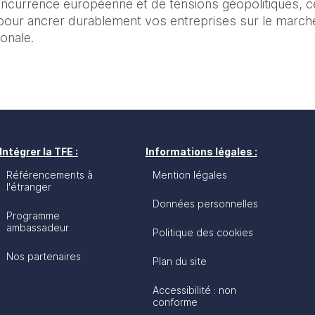
currence européenne et de tensions géopolitiques, ce
pour ancrer durablement vos entreprises sur le marché 
ionale.
Intégrer la TFE :
Informations légales :
Référencements à
Mention légales
l'étranger
Données personnelles
Programme
ambassadeur
Politique des cookies
Nos partenaires
Plan du site
Accessibilité : non
conforme