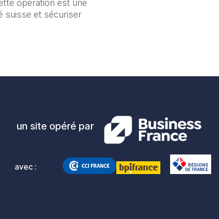
tte opération est une 
suisse et sécuriser 
un site opéré par
avec :