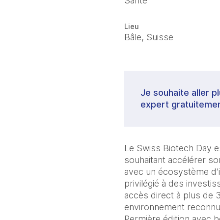
Santé
Lieu
Bâle, Suisse
Je souhaite aller p
expert gratuitemen
Le Swiss Biotech Day es
souhaitant accélérer so
avec un écosystème d’in
privilégié à des investis
accès direct à plus de 
environnement reconnu p
Permière édition avec b