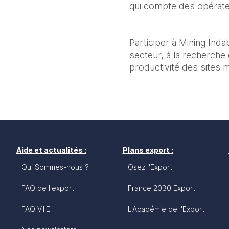
qui compte des opérateu
Participer à Mining Ind
secteur, à la recherche 
productivité des sites m
Aide et actualités :
Plans export :
Qui Sommes-nous ?
Osez l'Export
FAQ de l'export
France 2030 Export
FAQ V.I.E
L'Académie de l'Export