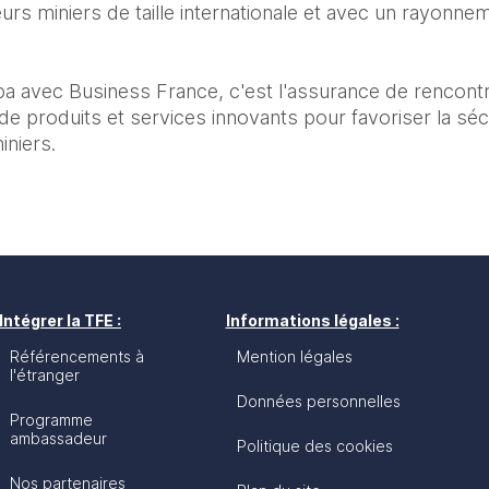
rs miniers de taille internationale et avec un rayonnem
aba avec Business France, c'est l'assurance de rencont
de produits et services innovants pour favoriser la sécu
iniers. 
Intégrer la TFE :
Informations légales :
Référencements à
Mention légales
l'étranger
Données personnelles
Programme
ambassadeur
Politique des cookies
Nos partenaires