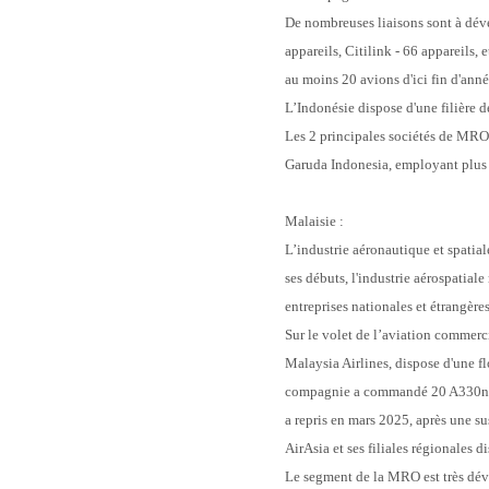
De nombreuses liaisons sont à déve
appareils, Citilink - 66 appareils,
au moins 20 avions d'ici fin d'anné
L’Indonésie dispose d'une filière de
Les 2 principales sociétés de MRO 
Garuda Indonesia, employant plus
Malaisie :
L’industrie aéronautique et spatia
ses débuts, l'industrie aérospatial
entreprises nationales et étrangères
Sur le volet de l’aviation commerc
Malaysia Airlines, dispose d'une f
compagnie a commandé 20 A330neo d
a repris en mars 2025, après une s
AirAsia et ses filiales régionales 
Le segment de la MRO est très déve