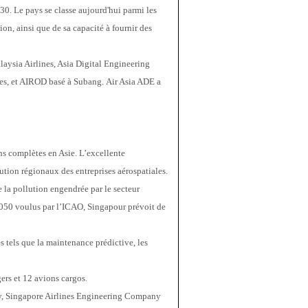
. Le pays se classe aujourd'hui parmi les 
on, ainsi que de sa capacité à fournir des 
ysia Airlines, Asia Digital Engineering 
ces, et AIROD basé à Subang. Air Asia ADE a 
 complètes en Asie. L’excellente 
ution régionaux des entreprises aérospatiales.
 la pollution engendrée par le secteur 
 2050 voulus par l’ICAO, Singapour prévoit de 
 tels que la maintenance prédictive, les 
ers et 12 avions cargos.
y, Singapore Airlines Engineering Company 