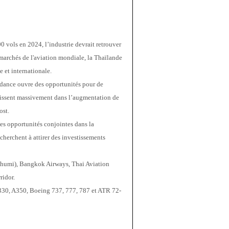
ols en 2024, l’industrie devrait retrouver 
archés de l'aviation mondiale, la Thaïlande 
e et internationale.
ndance ouvre des opportunités pour de 
issent massivement dans l’augmentation de 
ost.
es opportunités conjointes dans la 
herchent à attirer des investissements 
humi), Bangkok Airways, Thai Aviation 
ridor.
A330, A350, Boeing 737, 777, 787 et ATR 72-