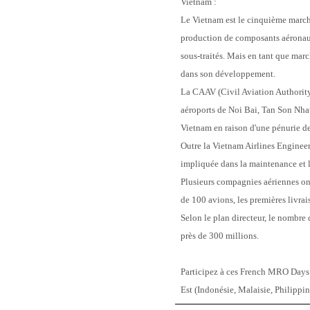
Vietnam :
Le Vietnam est le cinquième marché
production de composants aéronauti
sous-traités. Mais en tant que marc
dans son développement.
La CAAV (Civil Aviation Authority 
aéroports de Noi Bai, Tan Son Nha
Vietnam en raison d'une pénurie de
Outre la Vietnam Airlines Enginee
impliquée dans la maintenance et l
Plusieurs compagnies aériennes ont 
de 100 avions, les premières livra
Selon le plan directeur, le nombre 
près de 300 millions.
Participez à ces French MRO Days S
Est (Indonésie, Malaisie, Philippi