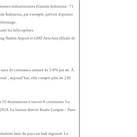
riennes indonésiennes (Garuda Indonesia - 71 
uda Indonesia, par exemple, prévoit d'ajouter 
pèlerinage.
ant les hélicoptères.  
ang Nadim Airport et GMF AeroAsia (filiale de 
 taux de croissance annuel de 5-6% par an. À 
ional ; aujourd’hui, elle compte plus de 230 
55 destinations à travers 6 continents. La 
24. La liaison directe Kuala Lumpur – Paris 
haitent faire du pays un hub régional. La 