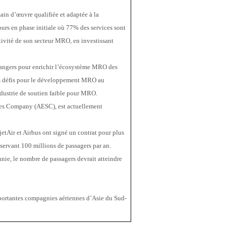
in d’œuvre qualifiée et adaptée à la 
rs en phase initiale où 77% des services sont 
tivité de son secteur MRO, en investissant 
rangers pour enrichir l’écosystème MRO des 
s défis pour le développement MRO au 
ndustrie de soutien faible pour MRO.
es Company (AESC), est actuellement 
etAir et Airbus ont signé un contrat pour plus 
ervant 100 millions de passagers par an. 
nnie, le nombre de passagers devrait atteindre 
mportantes compagnies aériennes d’Asie du Sud-