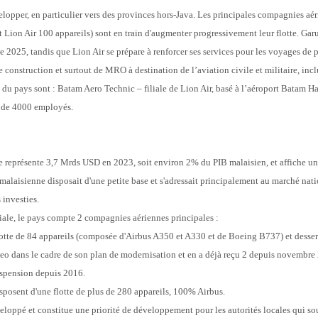
lopper, en particulier vers des provinces hors-Java. Les principales compagnies aé
 et Lion Air 100 appareils) sont en train d'augmenter progressivement leur flotte. Gar
e 2025, tandis que Lion Air se prépare à renforcer ses services pour les voyages de 
 construction et surtout de MRO à destination de l’aviation civile et militaire, inclu
du pays sont : Batam Aero Technic – filiale de Lion Air, basé à l’aéroport Batam H
 de 4000 employés.
le représente 3,7 Mrds USD en 2023, soit environ 2% du PIB malaisien, et affiche un
e malaisienne disposait d'une petite base et s'adressait principalement au marché nat
 investies. 
iale, le pays compte 2 compagnies aériennes principales : 
lotte de 84 appareils (composée d'Airbus A350 et A330 et de Boeing B737) et dessert 
ans le cadre de son plan de modernisation et en a déjà reçu 2 depuis novembre 20
uspension depuis 2016.
disposent d'une flotte de plus de 280 appareils, 100% Airbus. 
loppé et constitue une priorité de développement pour les autorités locales qui sou