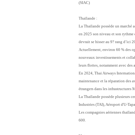
(SIAC)
Thaïlande :
La Thaïlande possède un marché aé
en 2025 son niveau et son rythme d
devrait se hisser au 9? rang d’ici 
Actuellement, environ 60 % des opé
nouveaux investissements et colla
leurs flottes, notamment avec des 
En 2024, Thai Airways Internationa
maintenance et la réparation des av
étrangers dans les infrastructure
La Thaïlande possède plusieurs ce
Industries (TAI), Aéroport d'U-Ta
Les compagnies aériennes thaïland
600.