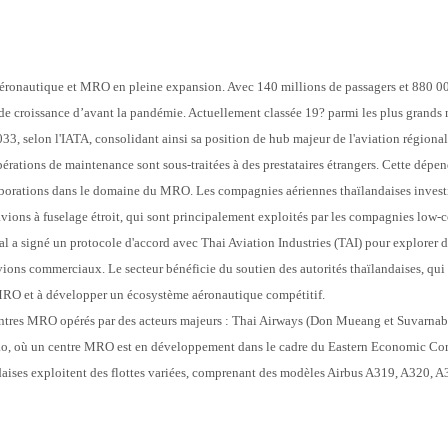
ronautique et MRO en pleine expansion. Avec 140 millions de passagers et 880 000 v
e croissance d’avant la pandémie. Actuellement classée 19? parmi les plus grands m
2033, selon l'IATA, consolidant ainsi sa position de hub majeur de l'aviation régional
rations de maintenance sont sous-traitées à des prestataires étrangers. Cette dépe
borations dans le domaine du MRO. Les compagnies aériennes thaïlandaises invest
avions à fuselage étroit, qui sont principalement exploités par les compagnies low-c
l a signé un protocole d'accord avec Thai Aviation Industries (TAI) pour explorer d
ions commerciaux. Le secteur bénéficie du soutien des autorités thaïlandaises, qui c
s MRO et à développer un écosystème aéronautique compétitif.
ntres MRO opérés par des acteurs majeurs : Thai Airways (Don Mueang et Suvarnab
pao, où un centre MRO est en développement dans le cadre du Eastern Economic Cor
aises exploitent des flottes variées, comprenant des modèles Airbus A319, A320, 