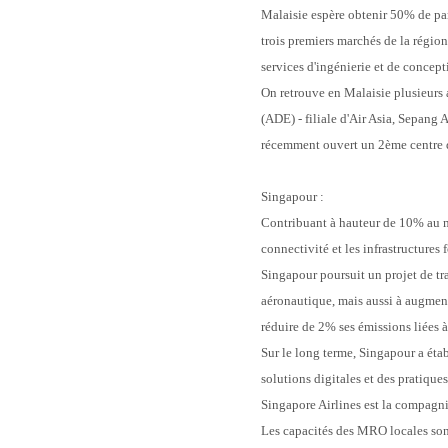
Malaisie espère obtenir 50% de par
trois premiers marchés de la région 
services d'ingénierie et de concepti
On retrouve en Malaisie plusieurs 
(ADE) - filiale d'Air Asia, Sepang
récemment ouvert un 2ème centre 
Singapour :
Contribuant à hauteur de 10% au m
connectivité et les infrastructures
Singapour poursuit un projet de tra
aéronautique, mais aussi à augmente
réduire de 2% ses émissions liées à
Sur le long terme, Singapour a étab
solutions digitales et des pratique
Singapore Airlines est la compagni
Les capacités des MRO locales son