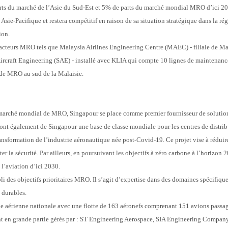
ts du marché de l’Asie du Sud-Est et 5% de parts du marché mondial MRO d’ici 2030
Asie-Pacifique et restera compétitif en raison de sa situation stratégique dans la régi
on.  
acteurs MRO tels que Malaysia Airlines Engineering Centre (MAEC) - filiale de Mala
 Aircraft Engineering (SAE) - installé avec KLIA qui compte 10 lignes de maintenan
de MRO au sud de la Malaisie. 
arché mondial de MRO, Singapour se place comme premier fournisseur de solutions
 font également de Singapour une base de classe mondiale pour les centres de distrib
nsformation de l’industrie aéronautique née post-Covid-19. Ce projet vise à réduire
r la sécurité. Par ailleurs, en poursuivant les objectifs à zéro carbone à l’horizon
 l’aviation d’ici 2030.
li des objectifs prioritaires MRO. Il s’agit d’expertise dans des domaines spécifiques
s durables.
e aérienne nationale avec une flotte de 163 aéronefs comprenant 151 avions passag
t en grande partie gérés par : ST Engineering Aerospace, SIA Engineering Compan