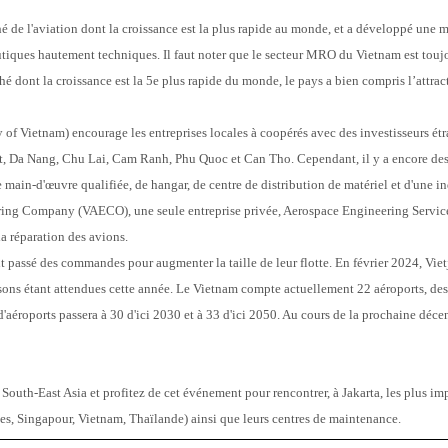
 de l'aviation dont la croissance est la plus rapide au monde, et a développé une ma
ques hautement techniques. Il faut noter que le secteur MRO du Vietnam est toujou
hé dont la croissance est la 5e plus rapide du monde, le pays a bien compris l’attrac
of Vietnam) encourage les entreprises locales à coopérés avec des investisseurs ét
t, Da Nang, Chu Lai, Cam Ranh, Phu Quoc et Can Tho. Cependant, il y a encore de
 main-d'œuvre qualifiée, de hangar, de centre de distribution de matériel et d'une i
ring Company (VAECO), une seule entreprise privée, Aerospace Engineering Servic
a réparation des avions.
passé des commandes pour augmenter la taille de leur flotte. En février 2024, Vietj
isons étant attendues cette année. Le Vietnam compte actuellement 22 aéroports, dess
d'aéroports passera à 30 d'ici 2030 et à 33 d'ici 2050. Au cours de la prochaine déce
outh-East Asia et profitez de cet événement pour rencontrer, à Jakarta, les plus i
nes, Singapour, Vietnam, Thaïlande) ainsi que leurs centres de maintenance.