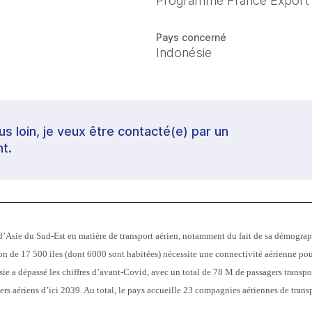
Programme France Export
Pays concerné
Indonésie
lus loin, je veux être contacté(e) par un
t.
d’Asie du Sud-Est en matière de transport aérien, notamment du fait de sa démograp
n de 17 500 iles (dont 6000 sont habitées) nécessite une connectivité aérienne pour 
sie a dépassé les chiffres d’avant-Covid, avec un total de 78 M de passagers transpor
s aériens d’ici 2039. Au total, le pays accueille 23 compagnies aériennes de transp