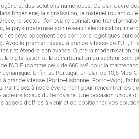
ydrogène et des solutions numériques. Ce plan ouvre des
ns l’ingénierie, la signalisation, le matériel roulant ou 
n Grèce, le secteur ferroviaire connaît une transformatio
 le pays modernise son réseau : électrification, interc
ation et développement des corridors logistiques euro
. Avec le premier réseau à grande vitesse de l’UE, l’Es
enir et étendre son avance. Outre la modernisation du
, la digitalisation et la décarbonation du secteur sont de
s de l’ADIF (comme celui de 660 M€ pour la maintenanc
dynamique. Enfin, au Portugal, un plan de 10,5 Mds € 
s à grande vitesse (Porto–Lisbonne, Porto–Vigo), l’achat
eau. Participez à notre événement pour rencontrer les d
 acteurs locaux du ferroviaire. Une occasion unique d’id
es appels d’offres à venir et de positionner vos soluti