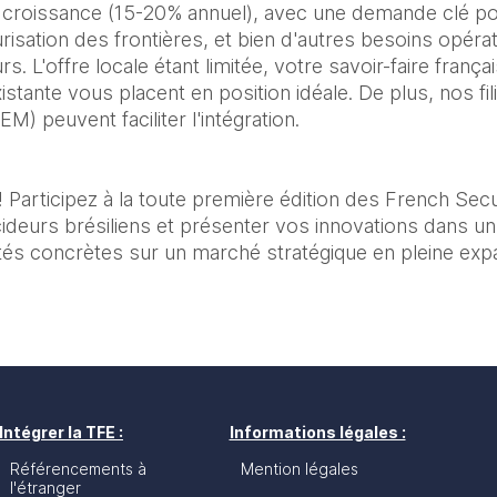
 croissance (15-20% annuel), avec une demande clé pou
urisation des frontières, et bien d'autres besoins opérat
s. L'offre locale étant limitée, votre savoir-faire françai
istante vous placent en position idéale. De plus, nos fi
peuvent faciliter l'intégration.
 Participez à la toute première édition des French Secu
deurs brésiliens et présenter vos innovations dans un f
tés concrètes sur un marché stratégique en pleine exp
Intégrer la TFE :
Informations légales :
Référencements à
Mention légales
l'étranger