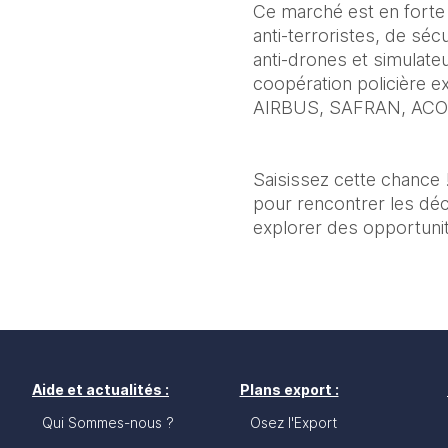
Ce marché est en forte
anti-terroristes, de séc
anti-drones et simulateur
coopération policière ex
AIRBUS, SAFRAN, ACOEM) 
Saisissez cette chance !
pour rencontrer les déci
explorer des opportuni
Aide et actualités :
Plans export :
Qui Sommes-nous ?
Osez l'Export