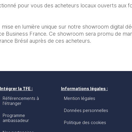
tionné pour vous des acheteurs locaux ouverts aux fou
 mise en lumière unique sur notre showroom digital dé
ace Business France. Ce showroom sera promu de mani
rance Brésil auprès de ces acheteurs.
Intégrer la TFE :
Informations légales :
Référencements à
Mention légales
l'étranger
Données personnelles
Programme
ambassadeur
Politique des cookies