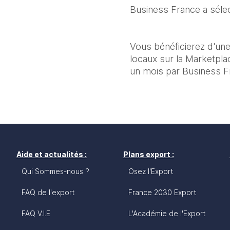
Business France a sélec
Vous bénéficierez d'une
locaux sur la Marketpl
un mois par Business F
Aide et actualités :
Plans export :
Qui Sommes-nous ?
Osez l'Export
FAQ de l'export
France 2030 Export
FAQ V.I.E
L'Académie de l'Export