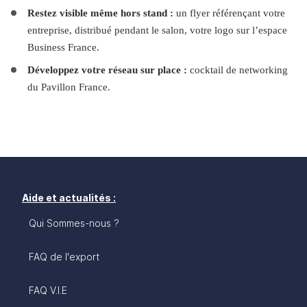
Restez visible même hors stand :
 un flyer référençant votre 
entreprise, distribué pendant le salon, votre logo sur l’espace 
Business France.
Développez votre réseau sur place :
 cocktail de networking 
du Pavillon France.
Aide et actualités :
Qui Sommes-nous ?
FAQ de l'export
FAQ V.I.E