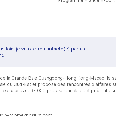
Programme France Export
lus loin, je veux être contacté(e) par un
t.
n de la Grande Baie Guangdong-Hong Kong-Macao, le s
sie du Sud-Est et propose des rencontres d'affaires su
0 exposants et 67 000 professionnels sont présents s
rraudin@comexposium.com