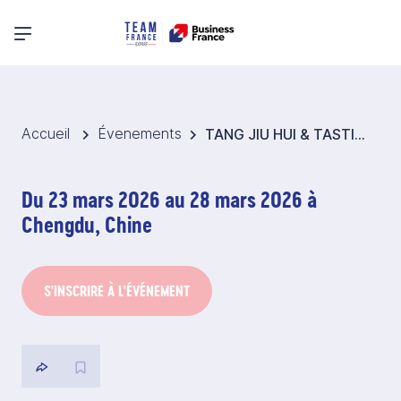
Menu principal
Accueil
Évenements
TANG JIU HUI & TASTIN’FRANCE 2026 - Pavillon France & Tastin'France Vins, Spiritueux, Bières, Cidres et Boissons alcoolisées - Chine
Du 23 mars 2026 au 28 mars 2026 à
Chengdu, Chine
S'INSCRIRE À L'ÉVÉNEMENT