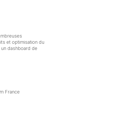
ombreuses 
ts et optimisation du 
à un dashboard de 
om France 