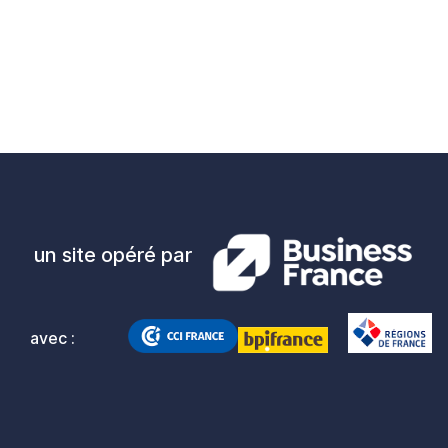
 
un site opéré par
avec :