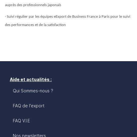
auprès des professionnels japonais 
· 
Suivi régulier
 par les équipes eExport de Business France à Paris pour le suivi 
des performances et de la satisfaction
Aide et actualités :
Qui Sommes-nous ?
FAQ de l'export
FAQ V.I.E
Nos newsletters