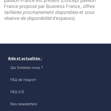
pavillon France est présent (concept pavillon 
France proposé par Business France, 
offres 
tarifaires prochainement disponibles
 et 
sous 
réserve de disponibilité
 d’espaces).
Aide et actualités :
Qui Sommes-nous ?
FAQ de l'export
FAQ V.I.E
Nos newsletters