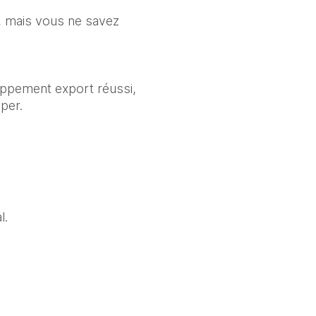
, mais vous ne savez 
loppement export réussi, 
iper.
l.