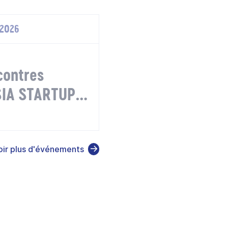
 2026
contres
SIA STARTUP
Singapour
oir plus d'événements