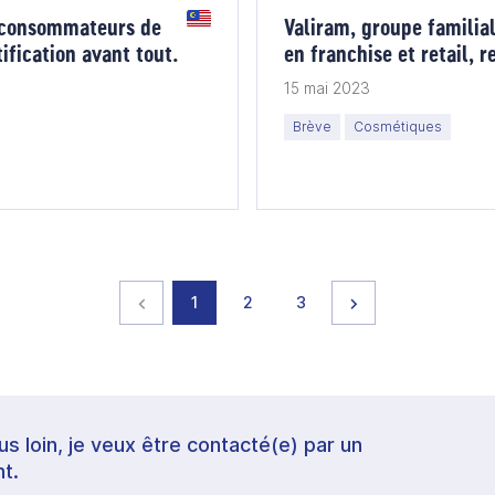
s consommateurs de
Valiram, groupe familial
tification avant tout.
en franchise et retail, 
portefeuille cosmétique
15 mai 2023
Brève
Cosmétiques
Page précédente
page
page
page
Page suivante
1
2
3
lus loin, je veux être contacté(e) par un
t.