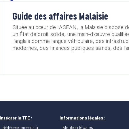
Guide des affaires Malaisie
Située au cœur de l’ASEAN, la Malaisie dispose 
un État de droit solide, une main-d’œuvre qualifiée
l’anglais comme langue véhiculaire, des infrastru
modernes, des finances publiques saines, des lia
aisées permettant de rayonner sur tous les pays
économie diversifiée est devenue une référence 
de l’aéronautique, de l’électronique, des service
La France y est très présente notamment grâce 
compatriotes qui y sont installés, nos plus de 300 
350 Entreprises de Français de l’Étranger (EFE). 
secteurs porteurs pour l’offre française sur le m
Quelles sont les stratégies pour aborder le marché
livre blanc est destiné aux entreprises françaises
développer, exporter ou s’implanter en Malaisie, 
Intégrer la TFE :
Informations légales :
d’opportunités d’affaires au centre de l’Asie du S
Référencements à
Mention légales