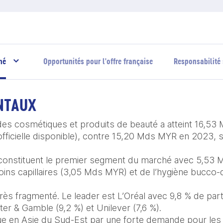
hé
Opportunités pour l'offre française
Responsabilité 
NTAUX
des cosmétiques et produits de beauté a atteint 16,5
 officielle disponible), contre 15,20 Mds MYR en 2023, s
 constituent le premier segment du marché avec 5,53 
oins capillaires (3,05 Mds MYR) et de l’hygiène bucco-d
s fragmenté. Le leader est L’Oréal avec 9,8 % de part
er & Gamble (9,2 %) et Unilever (7,6 %).

gue en Asie du Sud-Est par une forte demande pour les