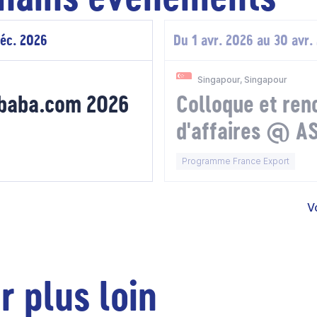
déc. 2026
Du 1 avr. 2026 au 30 avr.
Singapour, Singapour
ibaba.com 2026
Colloque et ren
d'affaires @ A
SUMMIT 2026 - 
Programme France Export
V
r plus loin