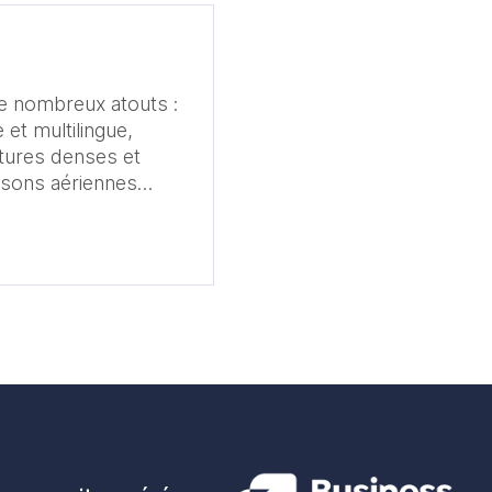
de nombreux atouts :
 et multilingue,
ctures denses et
isons aériennes
 de la zone. Son
dans les secteurs
s ou du numérique.
à nos plus de 3 000
filiales et plus de
Quels sont les
arché malaisien ?
 malaisien ? Ce
 qui souhaitent se
carrefour
ud-Est et de