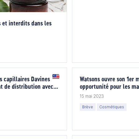
 et interdits dans les
 capillaires Davines
Watsons ouvre son 1er m
t de distribution avec
opportunité pour les ma
IG.
beauty et les produits 
15 mai 2023
Brève
Cosmétiques