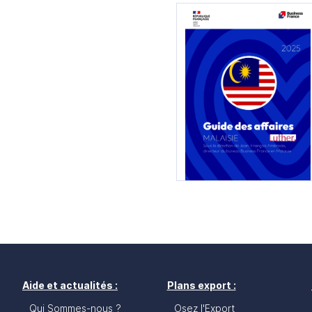
Aide et actualités :
Plans export :
Qui Sommes-nous ?
Osez l'Export