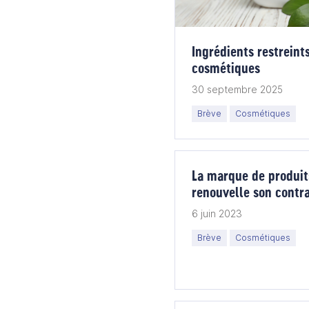
Ingrédients restreints
cosmétiques
30 septembre 2025
Brève
Cosmétiques
La marque de produits
renouvelle son contra
le groupe malaisien E
6 juin 2023
Brève
Cosmétiques