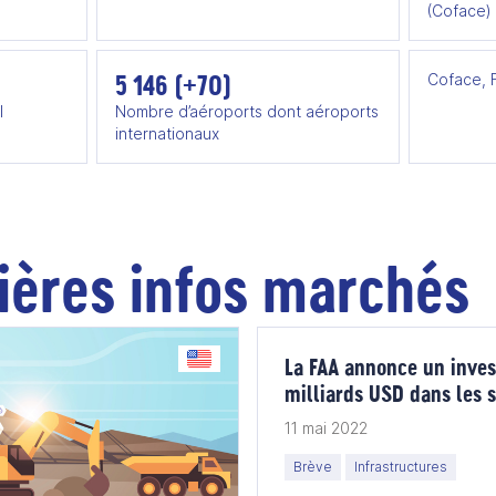
(Coface)
5 146 (+70)
Coface, F
l
Nombre d’aéroports dont aéroports
internationaux
ières infos marchés
La FAA annonce un inves
milliards USD dans les 
de la circulation aérien
11 mai 2022
Brève
Infrastructures