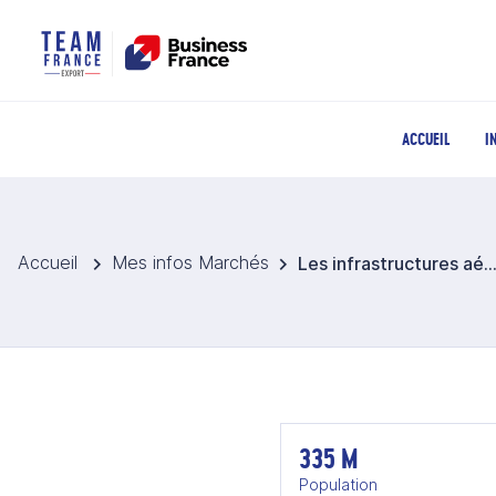
ACCUEIL
I
Accueil
Mes infos Marchés
Les infrastructures aéroportuaires aux États
335 M
Population