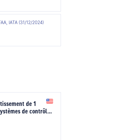
AA, IATA (31/12/2024)
tissement de 1
systèmes de contrôle
ne