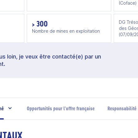
(Coface)
> 300
DG Tréso
des Géos
Nombre de mines en exploitation
(07/09/2
lus loin, je veux être contacté(e) par un
t.
hé
Opportunités pour l'offre française
Responsabilité 
NTAUX