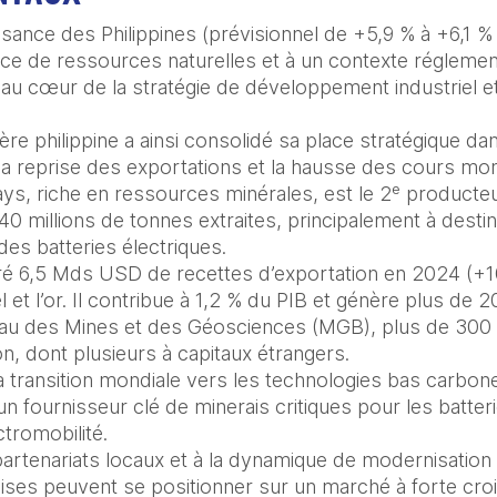
ssance des Philippines (prévisionnel de +5,9 % à +6,1 %
e de ressources naturelles et à un contexte réglementa
re au cœur de la stratégie de développement industriel et
nière philippine a ainsi consolidé sa place stratégique da
 la reprise des exportations et la hausse des cours mon
pays, riche en ressources minérales, est le 2ᵉ producteu
40 millions de tonnes extraites, principalement à desti
 des batteries électriques.

ré 6,5 Mds USD de recettes d’exportation en 2024 (+10
 et l’or. Il contribue à 1,2 % du PIB et génère plus de 
eau des Mines et des Géosciences (MGB), plus de 300 s
on, dont plusieurs à capitaux étrangers.

 transition mondiale vers les technologies bas carbone,
 fournisseur clé de minerais critiques pour les batterie
tromobilité.

artenariats locaux et à la dynamique de modernisation 
aises peuvent se positionner sur un marché à forte croi