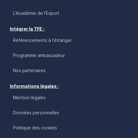
démarches. L’équipe du bureau Business France
d’Abidjan, constituée d’experts ivoiriens confirmés,
L'Académie de l'Export
est à vos côtés pour transformer vos ambitions en
succès concrets sur l’un des marchés les plus
dynamiques et porteurs du continent. La Côte
Intégrer la TFE :
d’Ivoire vous attend ; ses opportunités n’attendent
Référencements à l'étranger
pas !
Programme ambassadeur
Nos partenaires
Informations légales :
Mention légales
Données personnelles
Politique des cookies