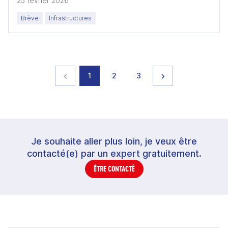
25 février 2026
Brève
Infrastructures
Page précédente
page
page
page
Page suivante
1
2
3
Je souhaite aller plus loin, je veux être
contacté(e) par un expert gratuitement.
ÊTRE CONTACTÉ