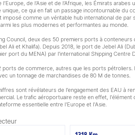
 l’Europe, de l’Asie et de l’Afrique, les Émirats arabes 
 unique, ce qui en fait un passage incontournable du 
t imposé comme un véritable hub international de par s
parmi les plus modernes et performantes au monde.​

ing Council, deux des 50 premiers ports à conteneurs
l Ali et Khalifa). Depuis 2018, le port de Jebel Ali (Du
ier port du MENA) par l’international Shipping Centre 
ports de commerce, autres que les ports pétroliers. I
vec un tonnage de marchandises de 80 M de tonnes. ​

ffres sont révélateurs de l’engagement des EAU à renf
ial. Le trafic aéroportuaire reste en effet, l'élément 
eforme essentielle entre l'Europe et l'Asie.
ecteur
1318 Km