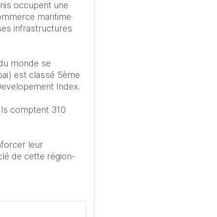
unis occupent une 
commerce maritime 
es infrastructures 
 du monde se 
bai) est classé 5ème 
Developement Index.​

ls comptent 310 
orcer leur 
clé de cette région-