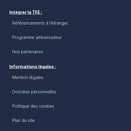
succès concrets sur l’un des marchés les plus
dynamiques et porteurs du continent. La Côte
Intégrer la TFE :
d’Ivoire vous attend ; ses opportunités n’attendent
Référencements à l'étranger
pas !
Programme ambassadeur
Nos partenaires
Informations légales :
Mention légales
Données personnelles
Politique des cookies
Plan du site