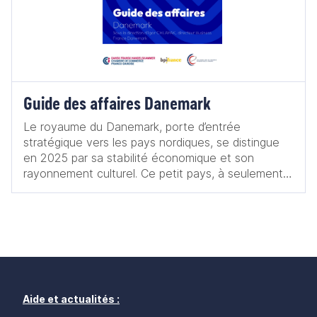
Guide des affaires Danemark
Le royaume du Danemark, porte d’entrée
stratégique vers les pays nordiques, se distingue
en 2025 par sa stabilité économique et son
rayonnement culturel. Ce petit pays, à seulement
une heure et demi de Paris, incarne un modèle de
flexisécurité où flexibilité du marché du travail et
sécurité sociale se conjuguent harmonieusement.
Le Royaume se positionne comme un leader
mondial en matière de transition écologique, avec
l’objectif ambitieux de neutralité carbone d’ici 2045.
Ses efforts renforcent sa position de pionnier dans
le développement durable, notamment grâce à son
Aide et actualités :
leadership dans l’énergie éolienne. Ce guide des