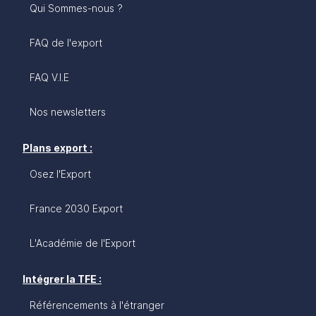
Qui Sommes-nous ?
affaires 2026 vise à accompagner les entreprises
françaises dans leur développement sur le marché
danois, en fournissant des informations
FAQ de l'export
essentielles sur la culture des affaires, les
opportunités commerciales et industrielles, ainsi
FAQ V.I.E
que des contacts utiles pour réussir dans ce pays
dynamique et innovant. Rejoignez les nombreuses
Nos newsletters
entreprises françaises qui exportent déjà vers le
Danemark et saisissez les opportunités offertes
Plans export :
par ce marché prometteur.
Osez l'Export
France 2030 Export
L'Académie de l'Export
Intégrer la TFE :
Référencements à l'étranger