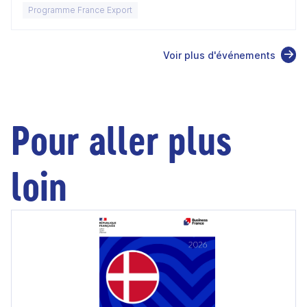
2026 - Suisse
Programme France Export
Voir plus d'événements
Pour aller plus
loin