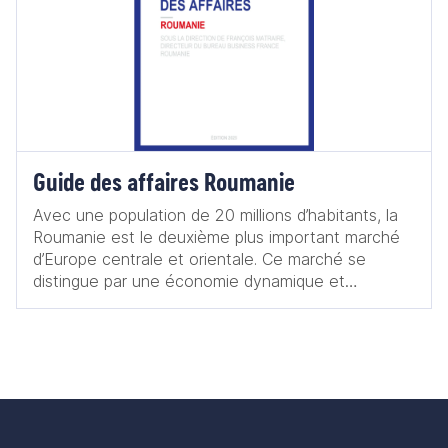
Guide des affaires Roumanie
Avec une population de 20 millions d’habitants, la
Roumanie est le deuxième plus important marché
d’Europe centrale et orientale. Ce marché se
distingue par une économie dynamique et
particulièrement résiliente : au sortir de l’année
2023, l’économie roumaine a confirmé la 6e plus
forte croissance de l’Union européenne, avec un
taux de croissance estimé à presque +2,1 % et un
PIB record de 323 Mds EUR. La Roumanie
présente de très nombreuses opportunités et
prouve être un excellent relai de croissance pour