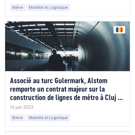
Brève
Mobilité et Logistique
Associé au turc Gulermark, Alstom
remporte un contrat majeur sur la
construction de lignes de métro à Cluj et
Bucarest
14 juin 2023
Brève
Mobilité et Logistique