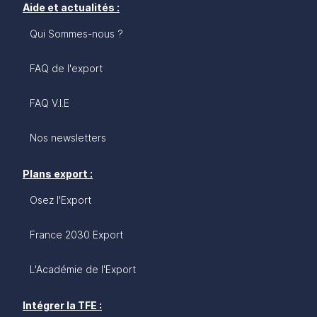
les entreprises françaises, aux portes de la France,
Aide et actualités :
dans le confort du marché unique, au cœur de la
Qui Sommes-nous ?
zone la plus dynamique de l’Union européenne,
dans un pays profondément européen et
étonnamment francophile.
FAQ de l'export
FAQ V.I.E
Nos newsletters
Plans export :
Osez l'Export
France 2030 Export
L'Académie de l'Export
Intégrer la TFE :