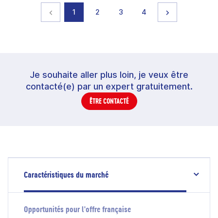
Page précédente
page
page
page
page
Page suivante
1
2
3
4
Je souhaite aller plus loin, je veux être
contacté(e) par un expert gratuitement.
ÊTRE CONTACTÉ
Caractéristiques du marché
Opportunités pour l'offre française