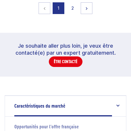
Page précédente
page
page
Page suivante
1
2
Je souhaite aller plus loin, je veux être
contacté(e) par un expert gratuitement.
ÊTRE CONTACTÉ
Caractéristiques du marché
Opportunités pour l'offre française