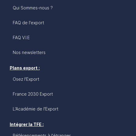
affaires qui se veut pragmatique, évoque
Qui Sommes-nous ?
l’environnement économique, juridique et politique,
et répond à vos questions : quelles sont les
principales caractéristiques du marché autrichien?
FAQ de l'export
quels sont les différents moyens d’approche
commerciale pour réussir sur le marché autrichien?
FAQ V.I.E
Comment aborder la pratique des affaires en
Autriche?
Nos newsletters
Plans export :
Osez l'Export
France 2030 Export
L'Académie de l'Export
Intégrer la TFE :
Référencements à l'étranger