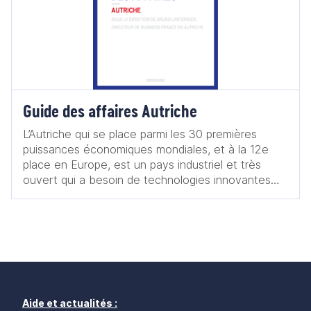
Guide des affaires Autriche
L’Autriche qui se place parmi les 30 premières
puissances économiques mondiales, et à la 12e
place en Europe, est un pays industriel et très
ouvert qui a besoin de technologies innovantes
pour rester compétitif. Pour vous, exportateurs
français, l’Autriche est un marché test pour aborder
l’Allemagne. Fort d’une expérience réussie en
contexte d’affaires germanique, vous serez encore
plus crédibles et armés aux yeux de vos nombreux
partenaires potentiels du grand marché allemand.
Près de 300 filiales françaises sont déjà actives en
Autriche, pourquoi pas vous ? Ce guide des
Aide et actualités :