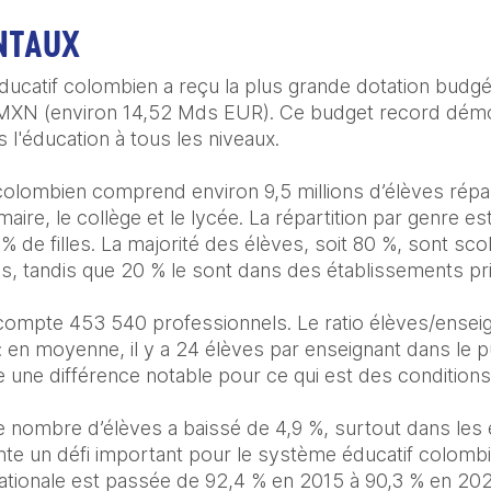
NTAUX
ucatif colombien a reçu la plus grande dotation budgéta
MXN (environ 14,52 Mds EUR). Ce budget record démo
l'éducation à tous les niveaux.

olombien comprend environ 9,5 millions d’élèves répart
maire, le collège et le lycée. La répartition par genre es
 de filles. La majorité des élèves, soit 80 %, sont sco
s, tandis que 20 % le sont dans des établissements pri
ompte 453 540 professionnels. Le ratio élèves/enseigna
: en moyenne, il y a 24 élèves par enseignant dans le p
re une différence notable pour ce qui est des conditions
e nombre d’élèves a baissé de 4,9 %, surtout dans les 
nte un défi important pour le système éducatif colombien
ationale est passée de 92,4 % en 2015 à 90,3 % en 202