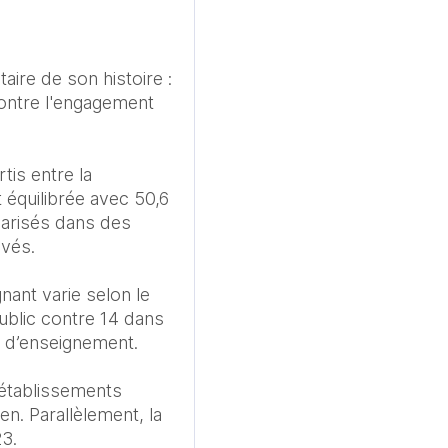
ire de son histoire : 
ntre l'engagement 
is entre la 
t équilibrée avec 50,6 
larisés dans des 
vés.

nt varie selon le 
ublic contre 14 dans 
 d’enseignement.

établissements 
. Parallèlement, la 
3.
