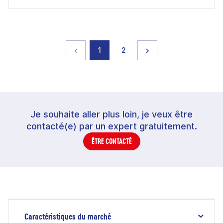
Page précédente
page
page
Page suivante
1
2
Je souhaite aller plus loin, je veux être
contacté(e) par un expert gratuitement.
ÊTRE CONTACTÉ
Caractéristiques du marché