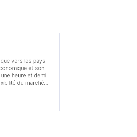
ique vers les pays
 économique et son
 une heure et demi
exibilité du marché
monieusement. Le
 en matière de
 neutralité carbone
pionnier dans le
leadership dans
ise à accompagner
ent sur le marché