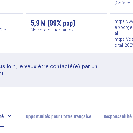
(Coface)
5,9 M (99% pop)
https://w
er/borge
5G du
Nombre d'internautes
al
https://d
gital-20
lus loin, je veux être contacté(e) par un
t.
hé
Opportunités pour l'offre française
Responsabilité 