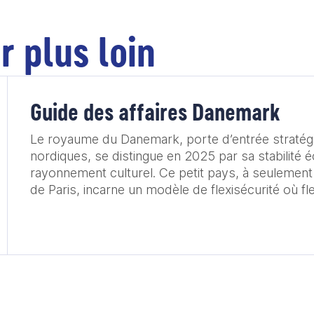
r plus loin
Guide des affaires Danemark
Le royaume du Danemark, porte d’entrée stratég
nordiques, se distingue en 2025 par sa stabilité
rayonnement culturel. Ce petit pays, à seulement
de Paris, incarne un modèle de flexisécurité où fl
du travail et sécurité sociale se conjuguent har
Royaume se positionne comme un leader mondial
transition écologique, avec l’objectif ambitieux de
d’ici 2045. Ses efforts renforcent sa position de 
développement durable, notamment grâce à son 
l’énergie éolienne. Ce guide des affaires 2026 v
les entreprises françaises dans leur développem