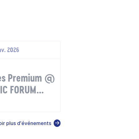
nv. 2026
ires Premium @
IC FORUM
uisse
oir plus d'événements