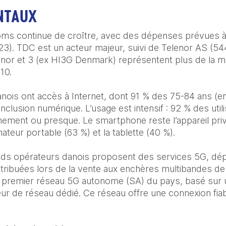
NTAUX
oms continue de croître, avec des dépenses prévues à 
). TDC est un acteur majeur, suivi de Telenor AS (54
nor et 3 (ex HI3G Denmark) représentent plus de la moit
10.

ois ont accès à Internet, dont 91 % des 75-84 ans (en 
nclusion numérique. L’usage est intensif : 92 % des utili
ement ou presque. Le smartphone reste l’appareil privi
inateur portable (63 %) et la tablette (40 %).

nds opérateurs danois proposent des services 5G, dép
tribuées lors de la vente aux enchères multibandes de
e premier réseau 5G autonome (SA) du pays, basé sur u
ur de réseau dédié. Ce réseau offre une connexion fiab