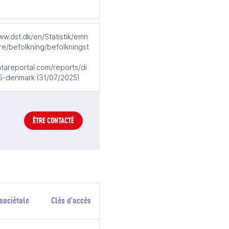
ww.dst.dk/en/Statistik/emn
re/befolkning/befolkningst
atareportal.com/reports/di
25-denmark (31/07/2025)
ÊTRE CONTACTÉ
sociétale
Clés d'accès