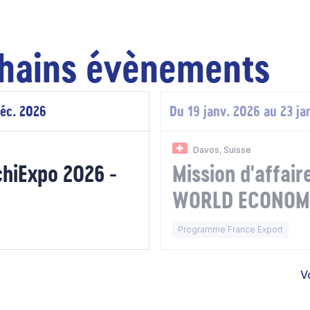
hains évènements
déc. 2026
Du 19 janv. 2026 au 23 ja
Davos, Suisse
chiExpo 2026 -
Mission d'affa
WORLD ECONOM
DAVOS 2026 - S
Programme France Export
V