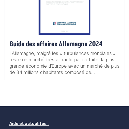
Guide des affaires Allemagne 2024
L’Allemagne, malgré les « turbulences mondiales »
reste un marché très attractif par sa taille, la plus
grande économie d’Europe avec un marché de plus
de 84 millions d’habitants composé de
consommateurs ayant un pouvoir d’achat élevé, ce
qui offre de nombreuses opportunités pour les
entreprises françaises. Située au cœur de l’Europe,
l’Allemagne offre un accès facile aux autres
marchés européens de proximité. Le pays dispose
de nombreux accords commerciaux et fait partie
de l’Union européenne, facilitant les échanges
commerciaux. Il existe de nombreux programmes
Aide et actualités :