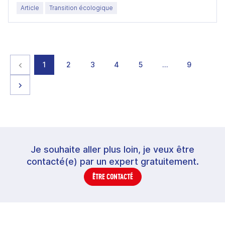
Article
Transition écologique
Page précédente
page
page
page
page
page
page
page
1
2
3
4
5
…
9
Page suivante
Je souhaite aller plus loin, je veux être
contacté(e) par un expert gratuitement.
ÊTRE CONTACTÉ