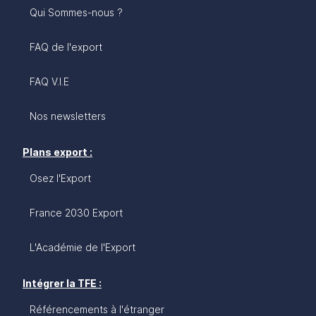
de soutien pour aider les entreprises à s’implanter
Qui Sommes-nous ?
et à se développer.
FAQ de l'export
FAQ V.I.E
Nos newsletters
Plans export :
Osez l'Export
France 2030 Export
L'Académie de l'Export
Intégrer la TFE :
Référencements à l'étranger