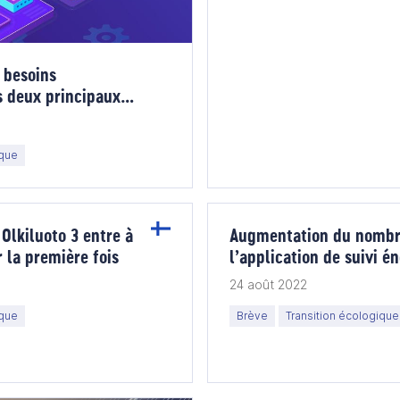
 besoins
s deux principaux
aux d'électricité
ique
 Olkiluoto 3 entre à
Augmentation du nombre
 la première fois
l’application de suivi 
en Finlande
24 août 2022
ique
Brève
Transition écologique