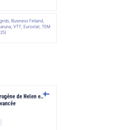
rids, Business Finland,
Caruna, VTT, Eurostat, TEM
025)
drogène de Helen en
avancée