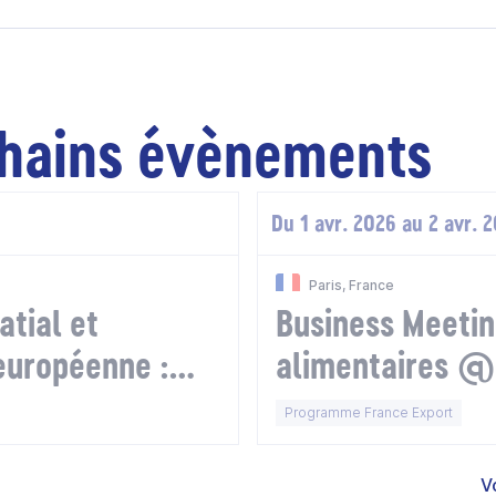
hains évènements
Du 1 avr. 2026 au 2 avr. 
Paris, France
atial et
Business Meetin
européenne :
alimentaires 
et enjeux dans
2026 - Europe
Programme France Export
V