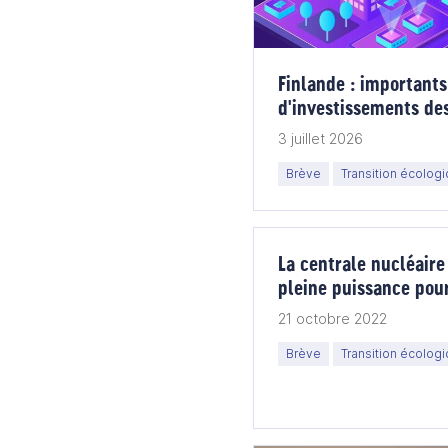
Finlande : importants
d'investissements de
gestionnaires de rése
3 juillet 2026
Brève
Transition écolog
La centrale nucléaire
pleine puissance pour
21 octobre 2022
Brève
Transition écolog