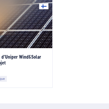
t d’Uniper Wind&Solar
jet
ique