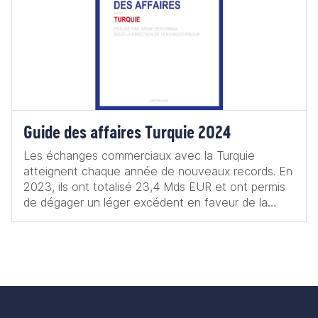
Guide des affaires Turquie 2024
Les échanges commerciaux avec la Turquie
atteignent chaque année de nouveaux records. En
2023, ils ont totalisé 23,4 Mds EUR et ont permis
de dégager un léger excédent en faveur de la
France, avec 500 M EUR. Les exportations
françaises en particulier sont très diversifiées :
automobile, aéronautique, biens d’équipement,
pharmacie, agroalimentaire, etc. Leurs bonnes
performances (+ 17 % entre 2022 et 2023)
traduisent aussi bien le dynamisme de la
consommation intérieure que la montée en gamme