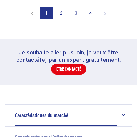
Page précédente
page
page
page
page
Page suivante
1
2
3
4
Je souhaite aller plus loin, je veux être
contacté(e) par un expert gratuitement.
ÊTRE CONTACTÉ
Caractéristiques du marché