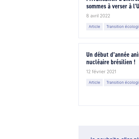
sommes à verser à l'
retards dans le proce
8 avril 2022
Article
Transition écolog
Un début d’année ani
nucléaire brésilien !
12 février 2021
Article
Transition écolog