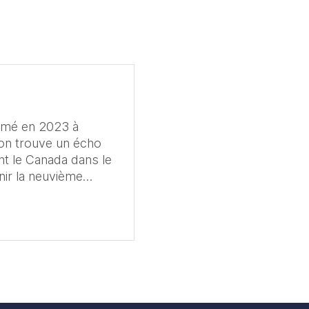
firmé en 2023 à
tion trouve un écho
nt le Canada dans le
ir la neuvième
 son ascension dans
isite du président
ée France Brésil en
s, les deux pays
iscussions
 à la COP30 à