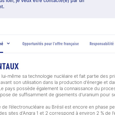
lus loin, je veux être contacté(e) par un
t.
hé
Opportunités pour l'offre française
Responsabilité 
NTAUX
lui-même sa technologie nucléaire et fait partie des pri
avant son utilisation dans la production d’énergie et d
l. Le pays possède également la connaissance du proce
spose de suffisamment de gisements d’uranium pour se
de l’électronucléaire au Brésil est encore en phase peu 
es sites d’Angra 1 et 2 correspond à environ 2 % de l’él