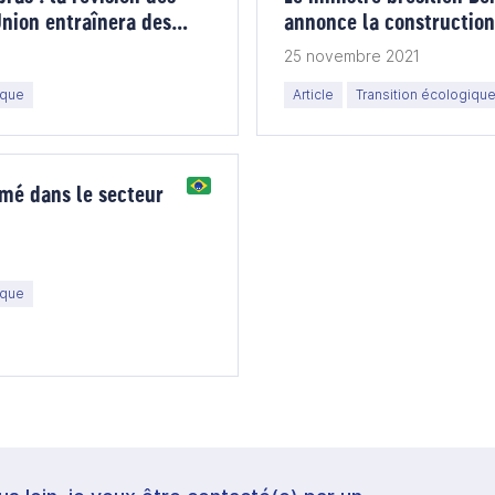
Union entraînera des
annonce la construction
ssus
nucléaire d’ici 2031 !
25 novembre 2021
ique
Article
Transition écologiqu
mé dans le secteur
ique