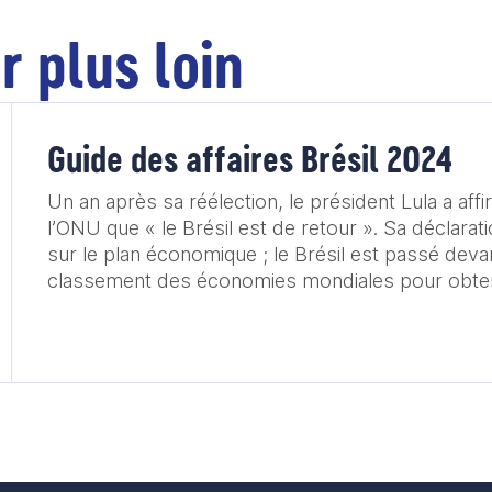
r plus loin
Guide des affaires Brésil 2024
Un an après sa réélection, le président Lula a af
l’ONU que « le Brésil est de retour ». Sa déclara
sur le plan économique ; le Brésil est passé deva
classement des économies mondiales pour obten
place. Avec une prévision du PIB pour 2024 de 1,5 % par la Banque
centrale brésilienne, le Brésil semble reprendre
le concert des nations. En parallèle, le calendrier va permettre un
rapprochement entre la France et le Brésil. Si la v
de la République en mars 2024 et la saison crois
2025 constituent deux évènements bilatéraux clé
seront également amenés à prendre part à des d
multilatérales au G20 à Rio en novembre 2024 et