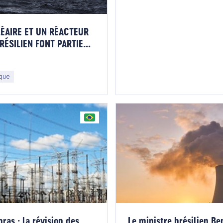
ÉAIRE ET UN RÉACTEUR
RÉSILIEN FONT PARTIE
ESTISSEMENT
ique
bras : la révision des
Le ministre brésilien B