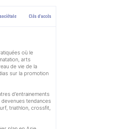
sociétale
Clés d'accès
atiquées où le 
atation, arts 
eau de vie de la 
ias sur la promotion 
tres d’entrainements 
nt devenues tendances 
f, triathlon, crossfit, 
r plan en Asie, 