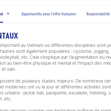
hé
Opportunités pour l'offre française
Responsabilité 
NTAUX
important au Vietnam où différentes disciplines sont pr
d’autres sont également populaires : cyclisme, jogging, n
olleyball, etc. Cela s’explique par l’augmentation du niv
tion au bien-être physique et mental et l’impact des méd
et sain.

isposent de plusieurs stades majeurs. De nombreux cen
 et modernes ont vu le jour et différentes activités so
 urbains : pickle ball, parapente, escalade, trekking, sur
 etc. 

mais reconnu comme une destination golfique de premie