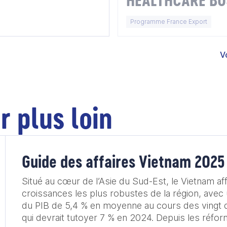
HEALTHCARE BU
FORUM 2026
Programme France Export
V
r plus loin
Guide des affaires Vietnam 2025
Situé au cœur de l’Asie du Sud-Est, le Vietnam aff
croissances les plus robustes de la région, avec
du PIB de 5,4 % en moyenne au cours des vingt d
qui devrait tutoyer 7 % en 2024. Depuis les réformes initiées dans les