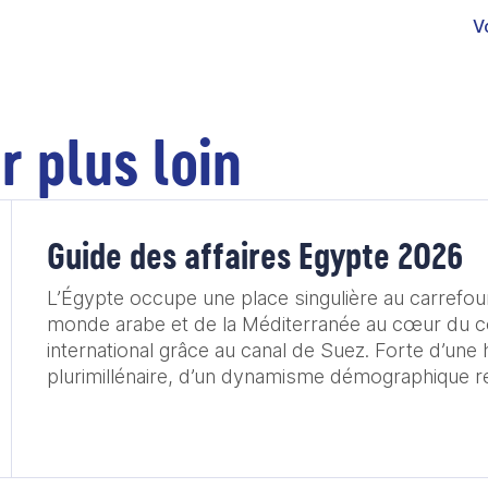
V
r plus loin
Guide des affaires Egypte 2026
L’Égypte occupe une place singulière au carrefour
monde arabe et de la Méditerranée au cœur du
international grâce au canal de Suez. Forte d’une histoire
plurimillénaire, d’un dynamisme démographique r
potentiel économique en pleine expansion, elle s’a
comme un acteur central de la stabilité et du développement
régional. Dans ce contexte, la relation entre la France et l’Égypte
s’inscrit dans une continuité historique fondée sur