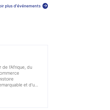
oir plus d'événements
 de l’Afrique, du
 commerce
emarquable et d’un
ffirme aujourd’hui
 la confiance et