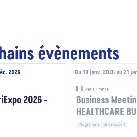
hains évènements
déc. 2026
Du 19 janv. 2026 au 21 ja
Paris, France
riExpo 2026 -
Business Meet
HEALTHCARE BU
FORUM 2026
Programme France Export