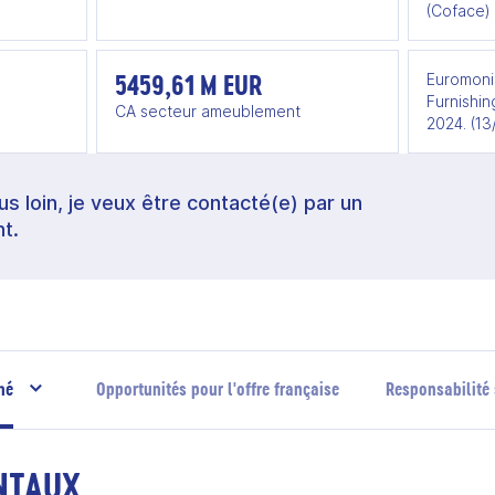
(Coface)
5459,61 M EUR
Euromonit
Furnishing
CA secteur ameublement
2024. (1
lus loin, je veux être contacté(e) par un
t.
hé
Opportunités pour l'offre française
Responsabilité 
NTAUX