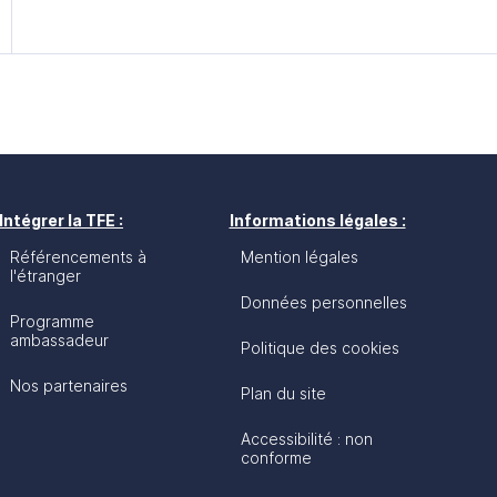
disposent de l’un des pouvoirs d’achat les plus 
Suisse se classant au 7e rang mondial en termes 
La croissance de l’économie est restée résiliente 
Covid-19 puis dans le contexte de la guerre en Uk
établie à +2,7 % en 2022. L’activité a toutefois ral
% et devrait se maintenir à ce rythme en 2024 ava
nouveau en 2025.
Intégrer la TFE :
Informations légales :
Référencements à
Mention légales
l'étranger
Données personnelles
Programme
ambassadeur
Politique des cookies
Nos partenaires
Plan du site
Accessibilité : non
conforme