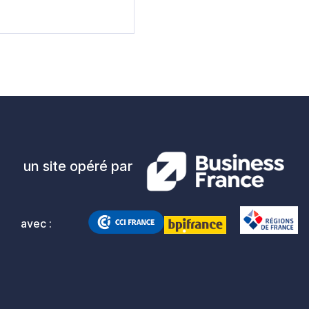
élevés au monde, la
de PIB par habitant.
face à la crise du
raine et s’est
enti en 2023, à +1,3
nt d’accélérer à
un site opéré par
avec :