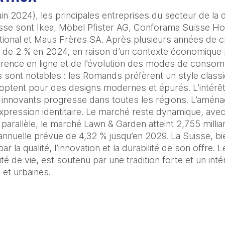
in 2024), les principales entreprises du secteur de la d
sse sont Ikea, Möbel Pfister AG, Conforama Suisse Hol
ional et Maus Frères SA. Après plusieurs années de cr
l de 2 % en 2024, en raison d’un contexte économique p
rrence en ligne et de l’évolution des modes de consom
s sont notables : les Romands préfèrent un style classiq
ptent pour des designs modernes et épurés. L’intérêt 
innovants progresse dans toutes les régions. L’aménag
pression identitaire. Le marché reste dynamique, avec
parallèle, le marché Lawn & Garden atteint 2,755 milli
annuelle prévue de 4,32 % jusqu’en 2029. La Suisse, b
r la qualité, l’innovation et la durabilité de son offre. Le
ité de vie, est soutenu par une tradition forte et un inté
 et urbaines.