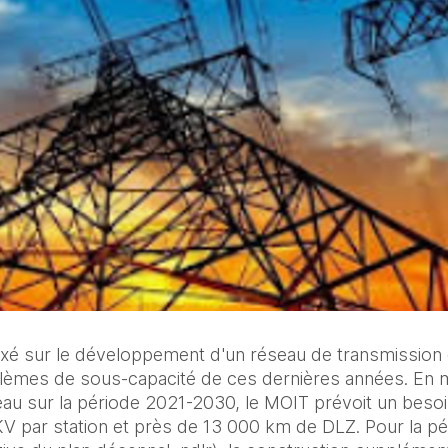
axé sur le développement d'un réseau de transmission
lèmes de sous-capacité de ces dernières années. En m
u sur la période 2021-2030, le MOIT prévoit un besoi
V par station et près de 13 000 km de DLZ. Pour la pé