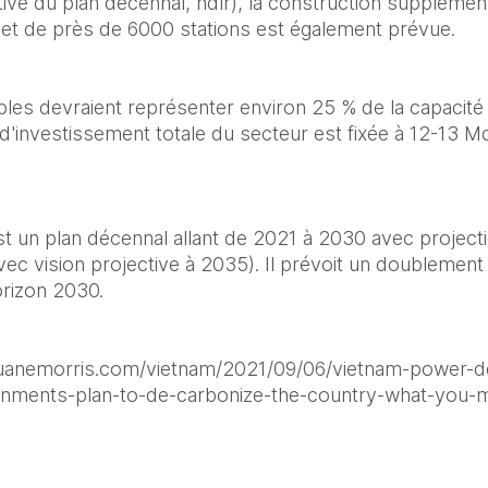
ive du plan décennal, ndlr), la construction supplémen
et de près de 6000 stations est également prévue.  
les devraient représenter environ 25 % de la capacité 
d'investissement totale du secteur est fixée à 12-13 M
t un plan décennal allant de 2021 à 2030 avec projection 
ec vision projective à 2035). Il prévoit un doublement
orizon 2030. 
.duanemorris.com/vietnam/2021/09/06/vietnam-power-d
ernments-plan-to-de-carbonize-the-country-what-you-