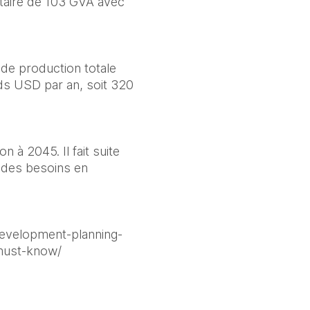
taire de 103 GVA avec 
de production totale 
ds USD par an, soit 320 
à 2045. Il fait suite 
 des besoins en 
evelopment-planning-
must-know/