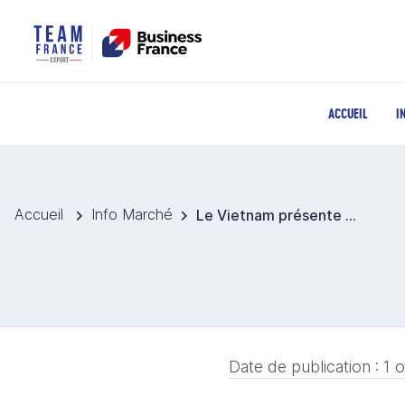
ACCUEIL
I
Accueil
Info Marché
Le Vietnam présente une nouvelle copie du 8ème Plan Décennal de l’Energie (Power Development Plan – PDP 8)
Date de publication :
1 