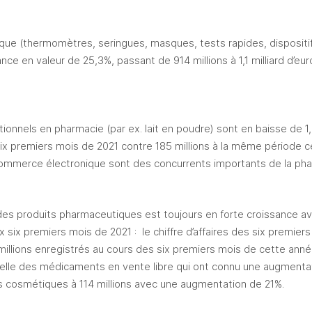
ue (thermomètres, seringues, masques, tests rapides, dispositif
ance en valeur de 25,3%, passant de 914 millions à 1,1 milliard d’e
tionnels en pharmacie (par ex. lait en poudre) sont en baisse de 1
six premiers mois de 2021 contre 185 millions à la même période c
 commerce électronique sont des concurrents importants de la pha
s produits pharmaceutiques est toujours en forte croissance av
 six premiers mois de 2021 :  le chiffre d’affaires des six premier
 millions enregistrés au cours des six premiers mois de cette anné
 celle des médicaments en vente libre qui ont connu une augmenta
 les cosmétiques à 114 millions avec une augmentation de 21%. 