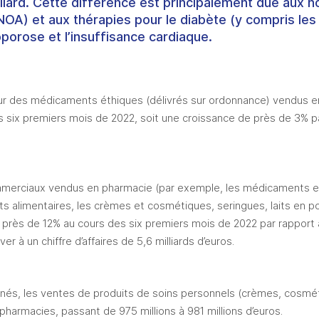
milliard. Cette différence est principalement due aux
NOA) et aux thérapies pour le diabète (y compris les
oporose et l’insuffisance cardiaque.
eur des médicaments éthiques (délivrés sur ordonnance) vendus en 
es six premiers mois de 2022, soit une croissance de près de 3% p
merciaux vendus en pharmacie (par exemple, les médicaments en 
 alimentaires, les crèmes et cosmétiques, seringues, laits en po
 près de 12% au cours des six premiers mois de 2022 par rapport 
er à un chiffre d’affaires de 5,6 milliards d’euros. 
nés, les ventes de produits de soins personnels (crèmes, cosmét
armacies, passant de 975 millions à 981 millions d’euros. 