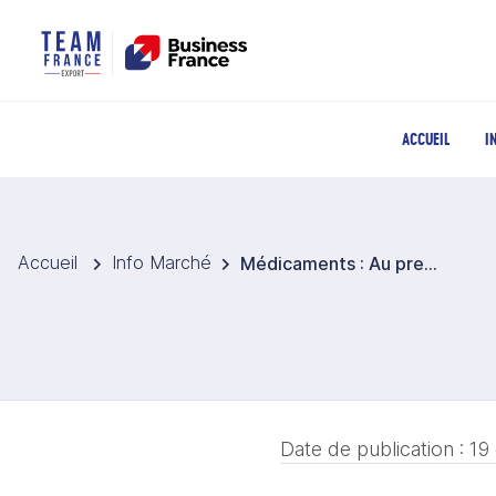
ACCUEIL
I
Accueil
Info Marché
Médicaments : Au premier semestre 2022, la consommation hospitalière a atteint 5,4 Mds d’EUR (+8%)
Date de publication :
19