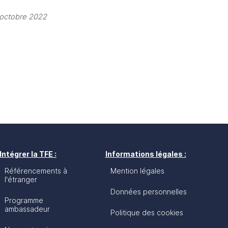
 octobre 2022
Intégrer la TFE :
Informations légales :
Référencements à
Mention légales
l'étranger
Données personnelles
Programme
ambassadeur
Politique des cookies