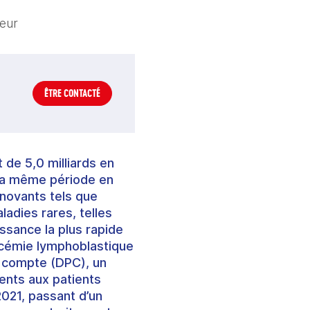
teur
ÊTRE CONTACTÉ
de 5,0 milliards en
 la même période en
nnovants tels que
ladies rares, telles
ssance la plus rapide
ucémie lymphoblastique
our compte (DPC), un
ents aux patients
2021, passant d’un