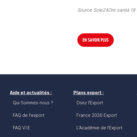
Source Sole24Ore sanità 18
EN SAVOIR PLUS
Aide et actualités :
Plans export :
Qui Sommes-nous ?
Osez l'Export
FAQ de l'export
France 2030 Export
FAQ V.I.E
L'Académie de l'Export