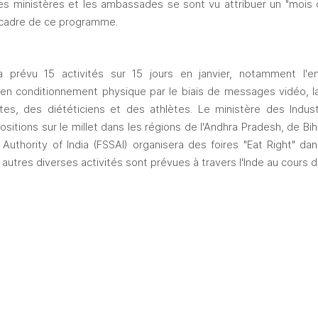
. Ces ministères et les ambassades se sont vu attribuer un "mois 
e cadre de ce programme.
 prévu 15 activités sur 15 jours en janvier, notamment l'e
s en conditionnement physique par le biais de messages vidéo, la
stes, des diététiciens et des athlètes. Le ministère des Indus
sitions sur le millet dans les régions de l'Andhra Pradesh, de Bi
uthority of India (FSSAI) organisera des foires "Eat Right" dan
 autres diverses activités sont prévues à travers l'Inde au cours d