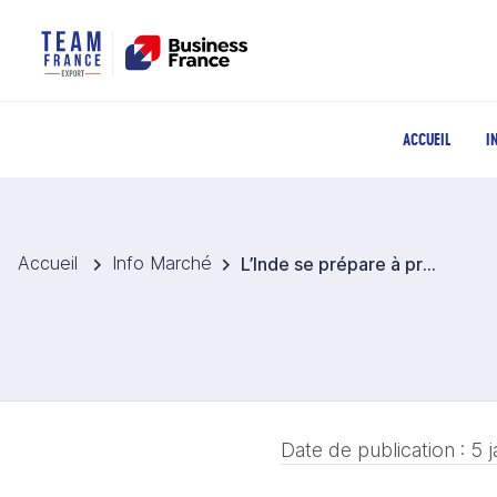
ACCUEIL
I
Accueil
Info Marché
L’Inde se prépare à promouvoir « l'Année Internationale du Millet »
Date de publication :
5 