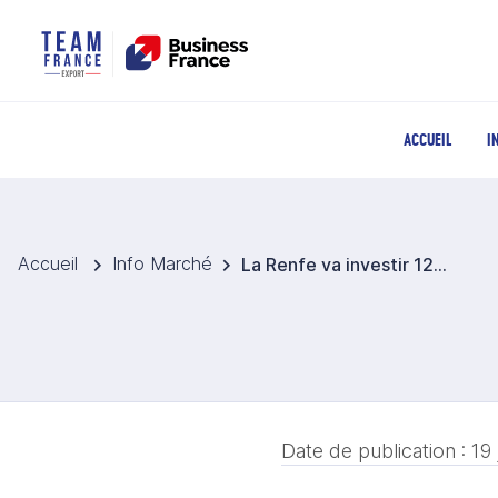
ACCUEIL
I
Accueil
Info Marché
La Renfe va investir 122 M EUR dans la décarbonisation et la numérisation du transport de marchandises
Date de publication :
19