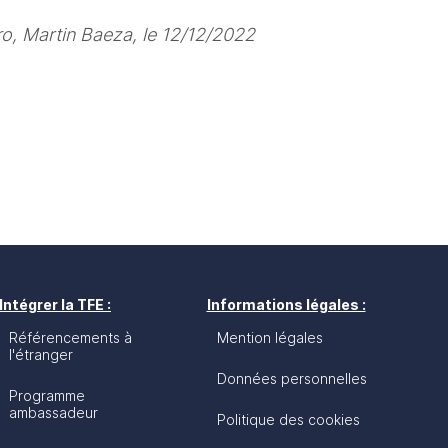
ro, Martin Baeza, le 12/12/2022
Intégrer la TFE :
Informations légales :
Référencements à
Mention légales
l'étranger
Données personnelles
Programme
ambassadeur
Politique des cookies