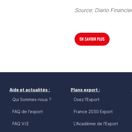
Source: Diario Financie
EN SAVOIR PLUS
Aide et actualités :
Plans export :
Qui Sommes-nous ?
Osez l'Export
FAQ de l'export
France 2030 Export
FAQ V.I.E
L'Académie de l'Export